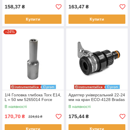
158,37
163,47
₴
₴
Купити
Купити
–24%
1/4 Головка глибока Torx E14,
Адаптер універсальний 22-24
L = 50 мм 5265014 Force
мм на кран ECO-4128 Bradas
В наявності
В наявності
170,70
175,44
₴
₴
224,61 ₴
Купити
Купити