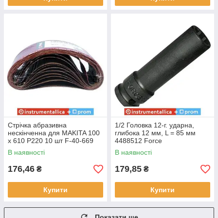
Стрічка абразивна
1/2 Головка 12-г. ударна,
нескінченна для MAKITA 100
глибока 12 мм, L = 85 мм
x 610 P220 10 шт F-40-669
4488512 Force
Miol
В наявності
В наявності
176,46
179,85
₴
₴
Купити
Купити
Показати ще