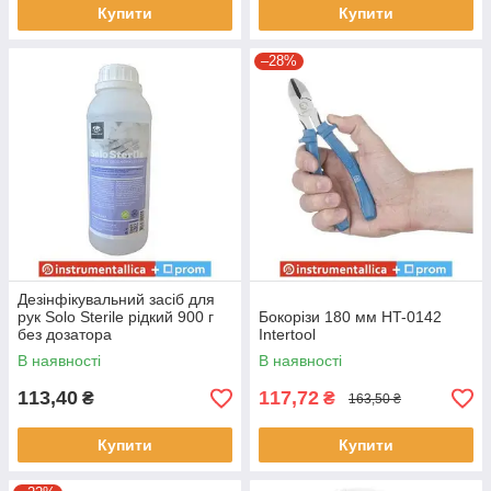
Купити
Купити
–28%
Дезінфікувальний засіб для
рук Solo Sterile рідкий 900 г
Бокорізи 180 мм HT-0142
без дозатора
Intertool
В наявності
В наявності
113,40
117,72
₴
₴
163,50 ₴
Купити
Купити