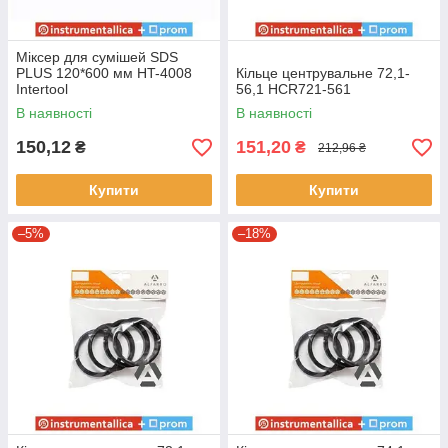
Міксер для сумішей SDS
PLUS 120*600 мм HT-4008
Кільце центрувальне 72,1-
Intertool
56,1 HCR721-561
В наявності
В наявності
150,12
151,20
₴
₴
212,96 ₴
Купити
Купити
–5%
–18%