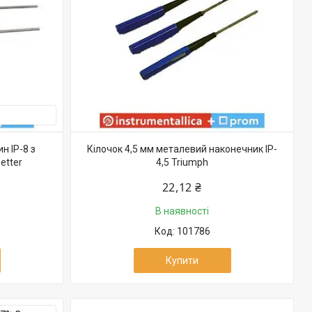
н IP-8 з
Кілочок 4,5 мм металевий наконечник IP-
etter
4,5 Triumph
22,12 ₴
В наявності
101786
Купити