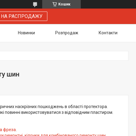
Кошик
 НА РАСПРОДАЖУ
Новинки
Розпродаж
Контакти
ту шин
ричних наскрізних пошкоджень в області протектора.
які повинні використовуватися з відповідним пластиром.
а фреза
.
жки ремонтні, кілочки для комбінованого ремонту шин,