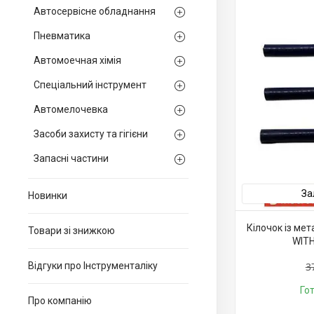
Автосервісне обладнання
Пневматика
Автомоечная хімія
Спеціальний інструмент
Автомелочевка
Засоби захисту та гігієни
Запасні частини
За
Новинки
Кілочок із ме
Товари зі знижкою
WITH
Відгуки про Інструменталіку
3
Го
Про компанію