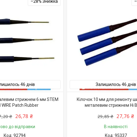
–28%
лишилось 46 днів
Залишилось 46 днів
талевим стрижнем 6 мм STEM
Кілочок 10 мм для ремонту ши
 WIRE Patch Rubber
металевим стрижнем Hi B
26,78 ₴
27,76 ₴
7,20 ₴
29,85 ₴
тово до відправки
В наявності
92794
95337