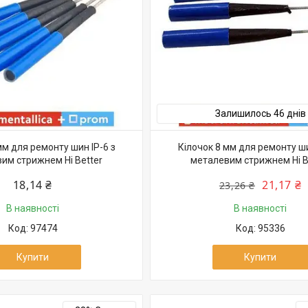
Залишилось 46 днів
мм для ремонту шин IP-6 з
Кілочок 8 мм для ремонту ши
им стрижнем Hi Better
металевим стрижнем Hi B
18,14 ₴
21,17 ₴
23,26 ₴
В наявності
В наявності
97474
95336
Купити
Купити