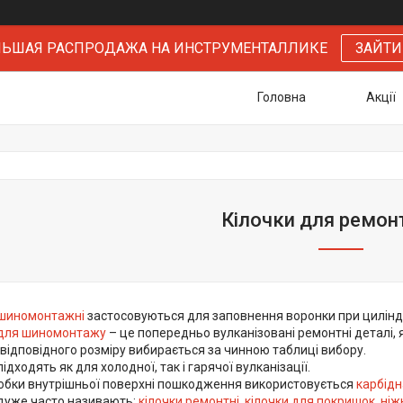
БОЛЬШАЯ РАСПРОДАЖА НА ИНСТРУМЕНТАЛЛИКЕ
ЗАЙТИ
Головна
Акції
Кілочки для ремон
 шиномонтажні
застосовуються для заповнення воронки при цилінд
 для шиномонтажу
– це попередньо вулканізовані ремонтні деталі, 
відповідного розміру вибирається за чинною таблиці вибору.
ідходять як для холодної, так і гарячої вулканізації.
обки внутрішньої поверхні пошкодження використовується
карбідн
 дуже часто називають:
кілочки ремонтні, кілочки для покришок, ні