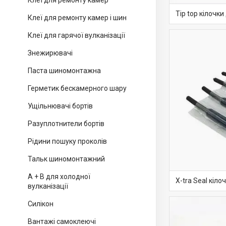
Клеї для ремонту камер
Tip top кілочк
Клеї для ремонту камер і шин
Клеї для гарячої вулканізації
Знежирювачі
Паста шиномонтажна
Герметик бескамерного шару
Ущільнювачі бортів
Разуплотнители бортів
Рідини пошуку проколів
Тальк шиномонтажний
А + В для холодної
X-tra Seal кіл
вулканізації
Силікон
Вантажі самоклеючі