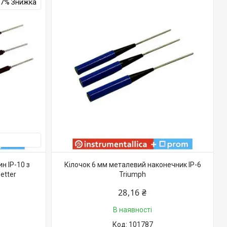
–7%
н IP-10 з
Кілочок 6 мм металевий наконечник IP-6
etter
Triumph
28,16 ₴
В наявності
101787