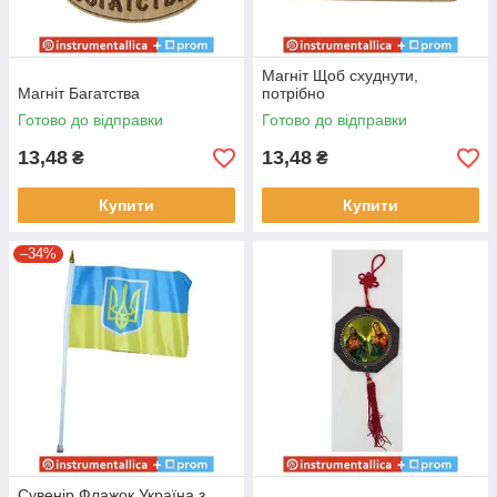
Магніт Щоб схуднути,
Магніт Багатства
потрібно
Готово до відправки
Готово до відправки
13,48
13,48
₴
₴
Купити
Купити
–34%
Сувенір Флажок Україна з