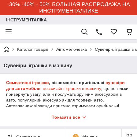
-30% -40% - 50% БОЛЬШАЯ РАСПРОДАЖА НА
ИНСТРУМЕНТАЛЛИКЕ
ІНСТРУМЕНТАЛІКА
Каталог товарів
Автомелочевка
Сувеніри, іграшки в
Сувеніри, іграшки в машину
Симпатичні іграшки
, різноманітні оригінальні
сувеніри
для автомобіля
,
незвичайні іграшки в машину
, що не тільки
привернуть увагу, але й послужать зручним аксесуаром в
авто, популярний аксесуар як для торпеди авто.
Автовласникові завжди приємно отримувати оригінальні
сувеніри в машину.
На сайті
Инструменталлики
ви знайдете
Показати все
симпатичні іграшки і
сувеніри для створення затишку і
прикраси салону авто за хорошою ціною з доставкою по
Україні
.
Сортування
0
Фільтри