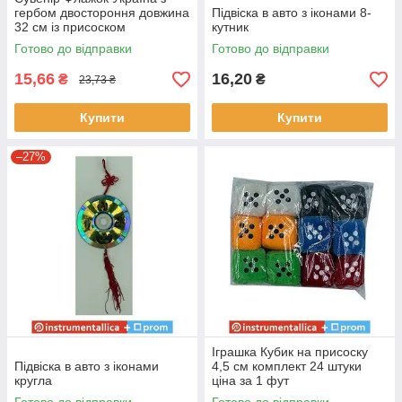
гербом двостороння довжина
Підвіска в авто з іконами 8-
32 см із присоском
кутник
Готово до відправки
Готово до відправки
15,66
16,20
₴
₴
23,73 ₴
Купити
Купити
–27%
Іграшка Кубик на присоску
Підвіска в авто з іконами
4,5 см комплект 24 штуки
кругла
ціна за 1 фут