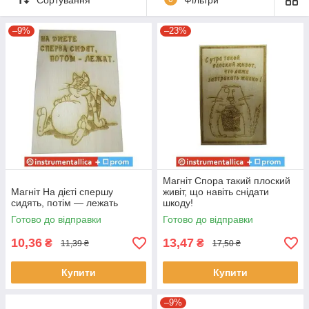
–9%
–23%
Магніт Спора такий плоский
Магніт На дієті спершу
живіт, що навіть снідати
сидять, потім — лежать
шкоду!
Готово до відправки
Готово до відправки
10,36
13,47
₴
₴
11,39 ₴
17,50 ₴
Купити
Купити
–9%