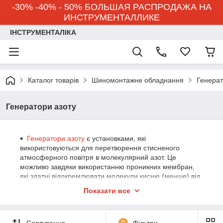
-30% -40% - 50% БОЛЬШАЯ РАСПРОДАЖА НА
ИНСТРУМЕНТАЛЛИКЕ
ІНСТРУМЕНТАЛІКА
Каталог товарів
Шиномонтажне обладнання
Генерат
Генератори азоту
Генератори азоту
є установками, які
використовуються для перетворення стисненого
атмосферного повітря в молекулярний азот. Це
можливо завдяки використанню проникних мембран,
які здатні відокремлювати молекули кисню (менше) від
молекул азоту. Після цього процесу на виході з
Показати все
мембрани ми отримуємо азот заданої чичтоты.
Повітря, яке надходить на мембрану, повинен бути
сухим, без масла або ароматичних гідрокарбонатів.
Сортування
0
Фільтри