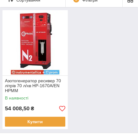
Генератори азоту дуже часто називають:
азотні
установки, азотні станції.
Генератори азоту застосовуються на шиномонтажі,
як
обладнання для сто
, обладнання для автосервісу,
обладнання для шиномонтажа, шиномонтажне
обладнання б у, обладнання для сто,
гаражне
обладнання
, обладнання для ТО, СТО.
Азотогенератор ресивер 70
літрів 70 л/хв HP-1670A/EN
HPMM
В наявності
54 008,50
₴
Купити