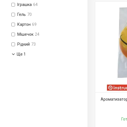
Іграшка
64
Гель
70
Картон
69
Мішечок
24
Рідкий
73
Ще 1
Ароматизатор 
Го