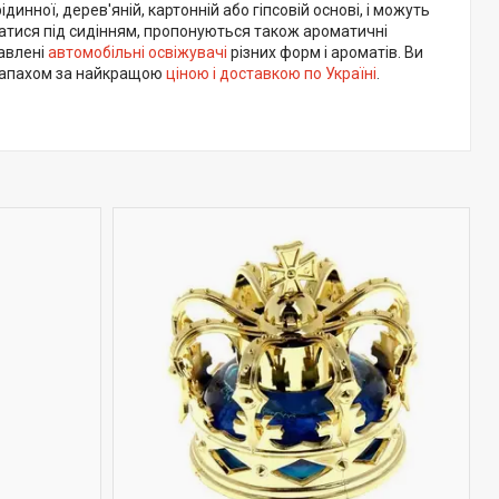
инної, дерев'яній, картонній або гіпсовій основі, і можуть
ватися під сидінням, пропонуються також ароматичні
авлені
автомобільні освіжувачі
різних форм і ароматів. Ви
запахом за найкращою
ціною і доставкою по Україні
.