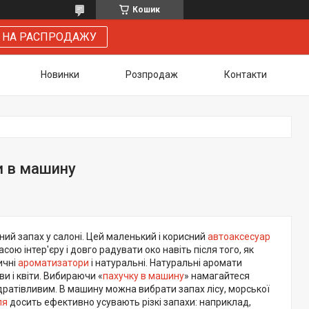
Кошик
 НА РАСПРОДАЖУ
Новинки
Розпродаж
Контакти
и в машину
й запах у салоні. Цей маленький і корисний
автоаксесуар
ю інтер'єру і довго радувати око навіть після того, як
ичні
ароматизатори
і натуральні. Натуральні аромати
ви і квіти. Вибираючи «
пахучку в машину
» намагайтеся
 дратівливим. В машину можна вибрати запах лісу, морської
ля
досить ефективно усувають різкі запахи: наприклад,