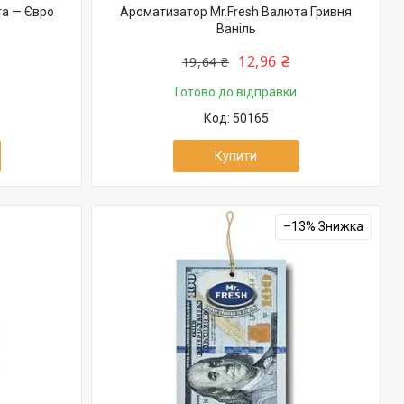
та — Євро
Ароматизатор Mr.Fresh Валюта Гривня
Ваніль
12,96 ₴
19,64 ₴
Готово до відправки
50165
Купити
–13%