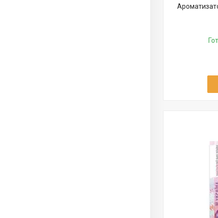
Ароматизато
Го