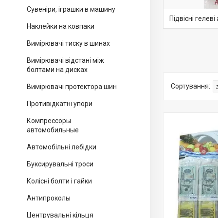
Сувеніри, іграшки в машину
Підвісні гелев
Наклейки на ковпаки
Вимірювачі тиску в шинах
Вимірювачі відстані між
болтами на дисках
Вимірювачі протектора шин
Противідкатні упори
Компрессоры
автомобильные
Автомобільні лебідки
Буксирувальні троси
Колісні болти і гайки
Антипроколы
Центрувальні кільця