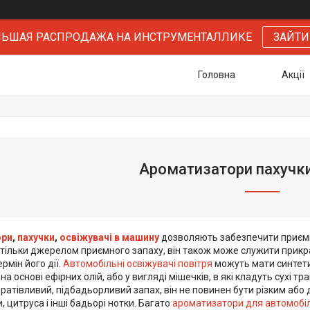
БОЛЬШАЯ РАСПРОДАЖА НА ИНСТРУМЕНТАЛЛИКЕ
ЗАЙТИ
Головна
Акції
Ароматизатори пахучк
ори
,
пахучки
,
освіжувачі в машину
дозволяють забезпечити приємни
тільки джерелом приємного запаху, він також може служити прикрасо
рмін його дії.
Автомобільні освіжувачі повітря
можуть мати синтет
 основі ефірних олій, або у вигляді мішечків, в які кладуть сухі тра
дратівливий, підбадьорливий запах, він не повинен бути різким або
и, цитруса і інші бадьорі нотки. Багато
ароматизатори для автомобі