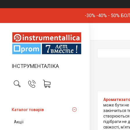
-30% -40% - 50% 
ІНСТРУМЕНТАЛІКА
Ароматизат
може бути не 
Каталог товарів
закінчиться те
створюються на
підібрати не 
Акції
свіжості, м'ят