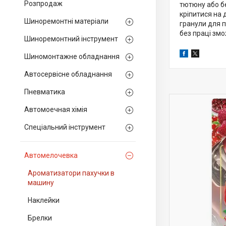
Розпродаж
тютюну або б
кріпитися на 
Шиноремонтні матеріали
гранули для 
без праці змо
Шиноремонтний інструмент
Шиномонтажне обладнання
Автосервісне обладнання
Пневматика
Автомоечная хімія
Спеціальний інструмент
Автомелочевка
Ароматизатори пахучки в
машину
Наклейки
Брелки