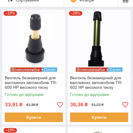
вентиль безкамерної шини, клапан безкамерний,
вентиль металевий для безкамерних вантажних
–18%
–29%
коліс, наконечник безкамерної шини, клапан
покришки, вентиль підкачки шин, безкамерних, сосок
для шин.
Застосовується на шиномонтажі, для ремонту
безкамерних коліс вантажних автомобілів, автобусів,
тракторів і спецтехніки. Застосовуються як
витратні
матеріали шиномонтажу
, на автосервісах і станціях
технічного обслуговування як
матеріали для
шиномонтажа
, при ремонту камер і шин, спільно з
інструментами для автосервісу
,
для автомагазинів
,
шиномонтажні матеріали
,
шиноремонтні матеріали
,
Вентиль безкамерний для
Вентиль безкамерний для
шиномонтажний інструмент
.
вантажних автомобілів TR-
вантажних автомобілів TR-
600 HP високого тиску
602 HP високого тиску
посадка 11,3 мм довжина 43
посадка 11,3 мм довжина 61
Готово до відправки
Готово до відправки
мм
мм
33,91
36,36
₴
₴
41,36 ₴
51,22 ₴
Купити
Купити
–19%