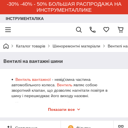
-30% -40% - 50% БОЛЬШАЯ РАСПРОДАЖА НА
ИНСТРУМЕНТАЛЛИКЕ
ІНСТРУМЕНТАЛІКА
Каталог товарів
Шиноремонтні матеріали
Вентилі на
Вентилі на вантажні шини
Вентиль вантажної
- невід'ємна частина
автомобільного колеса.
Вентиль
являє собою
зворотний клапан, що дозволяє нагнітати повітря в
шину і перешкоджає його виходу назовні.
Назва, тип,
вантажні вентилі
позначаються за
декількома стандартами: TR, ETRTO, MS, каталожний
Показати все
номер номери виробника.
Вентиль дуже часто називають:
вентилі для
безкамерних шин, вентиль для безкамерних шин,
Сортування
0
Фільтри