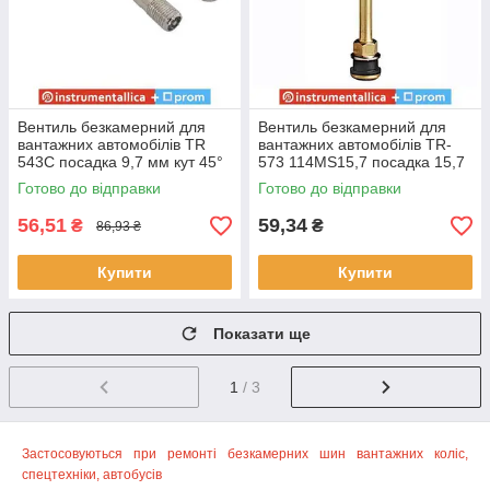
Вентиль безкамерний для
Вентиль безкамерний для
вантажних автомобілів TR
вантажних автомобілів TR-
543C посадка 9,7 мм кут 45°
573 114MS15,7 посадка 15,7
довжина 59 мм для
мм довжина 111 мм
Готово до відправки
Готово до відправки
легкосплавних дисків
56,51
59,34
₴
₴
86,93 ₴
Купити
Купити
Показати ще
1
/ 3
Застосовуються при ремонті безкамерних шин вантажних коліс,
спецтехніки, автобусів