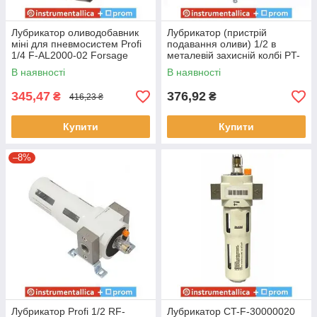
Лубрикатор оливодобавник
Лубрикатор (пристрій
міні для пневмосистем Profi
подавання оливи) 1/2 в
1/4 F-AL2000-02 Forsage
металевій захисній колбі PT-
1421 Intertool
В наявності
В наявності
345,47
376,92
₴
₴
416,23 ₴
Купити
Купити
–8%
Лубрикатор Profi 1/2 RF-
Лубрикатор CT-F-30000020