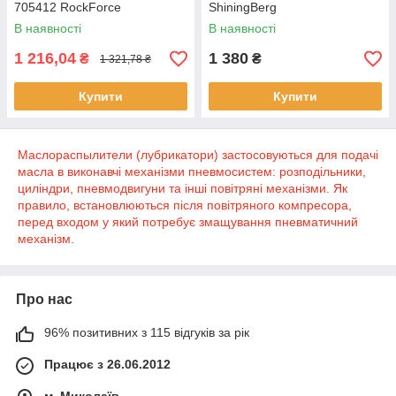
705412 RockForce
ShiningBerg
В наявності
В наявності
1 216,04
1 380
₴
₴
1 321,78 ₴
Купити
Купити
Маслораспылители (лубрикатори) застосовуються для подачі
масла в виконавчі механізми пневмосистем: розподільники,
циліндри, пневмодвигуни та інші повітряні механізми. Як
правило, встановлюються після повітряного компресора,
перед входом у який потребує змащування пневматичний
механізм.
Про нас
96% позитивних з 115 відгуків за рік
Працює з 26.06.2012