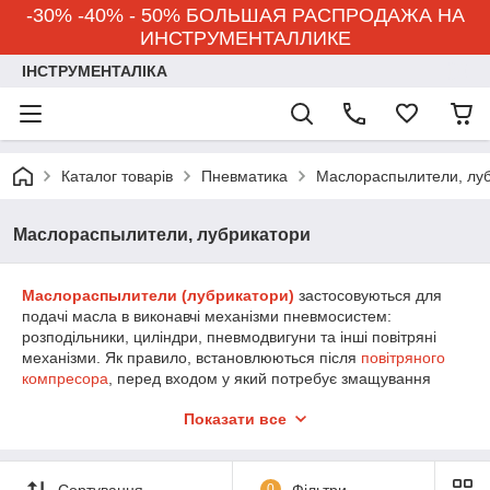
-30% -40% - 50% БОЛЬШАЯ РАСПРОДАЖА НА
ИНСТРУМЕНТАЛЛИКЕ
ІНСТРУМЕНТАЛІКА
Каталог товарів
Пневматика
Маслораспылители, лу
Маслораспылители, лубрикатори
Маслораспылители (лубрикатори)
застосовуються для
подачі масла в виконавчі механізми пневмосистем:
розподільники, циліндри, пневмодвигуни та інші повітряні
механізми. Як правило, встановлюються після
повітряного
компресора
, перед входом у який потребує змащування
пневматичний механізм. Успішно працювати з
пневматикою
Показати все
допоможуть виробники кращого якісного як дорогого і
дешевого Італія, Китай, Україна
пневматичного обладнання
:
Intertool, Toptul, Bright, AirKraft, Flexbimec, Sumake
. Наша
доставка найбільш затребуваних, популярних, недорогих
Сортування
0
Фільтри