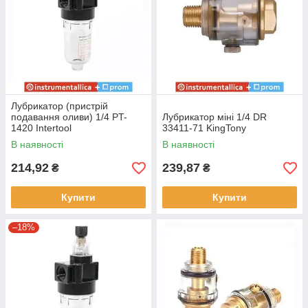
Лубрикатор (пристрій
подавання оливи) 1/4 PT-
Лубрикатор міні 1/4 DR
1420 Intertool
33411-71 KingTony
В наявності
В наявності
214,92
239,87
₴
₴
Купити
Купити
–18%