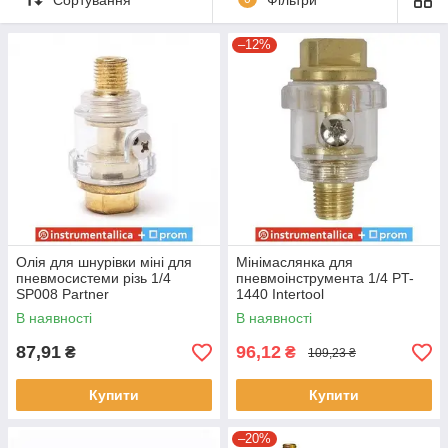
маслораспылителей, лубрикаторов по Україні
займе один -
два дні.
Инструменталлика
–12%
Олія для шнурівки міні для
Мінімаслянка для
пневмосистеми різь 1/4
пневмоінструмента 1/4 PT-
SP008 Partner
1440 Intertool
В наявності
В наявності
87,91
96,12
₴
₴
109,23 ₴
Купити
Купити
–20%