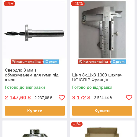
–4%
–10%
Свердло 3 мм з
обмежувачем для гуми під
Шип 8х11х3 1000 шт./пач.
шипи
UGIGRIP Франція
Готово до відправки
Готово до відправки
2 147,60
3 172
₴
₴
2 237,08 ₴
3 524,44 ₴
Купити
Купити
–1%