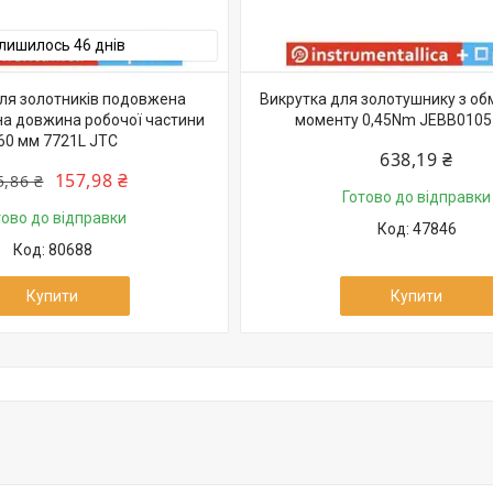
лишилось 46 днів
ля золотників подовжена
Викрутка для золотушнику з о
а довжина робочої частини
моменту 0,45Nm JEBB0105 
60 мм 7721L JTC
638,19 ₴
157,98 ₴
5,86 ₴
Готово до відправки
тово до відправки
47846
80688
Купити
Купити