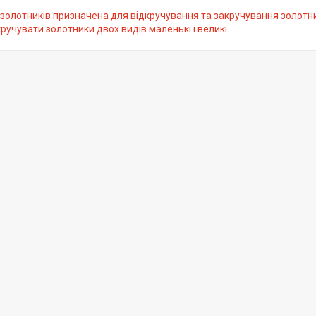
золотників призначена для відкручування та закручування золотни
ручувати золотники двох видів маленькі і великі.