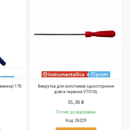
вжинна) 170
Викрутка для золотників одностороння
довга червона VT01SL
35,38 ₴
Готово до відправки
26229