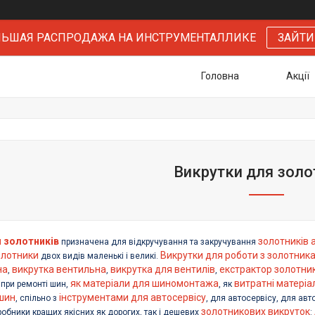
БОЛЬШАЯ РАСПРОДАЖА НА ИНСТРУМЕНТАЛЛИКЕ
ЗАЙТИ
Головна
Акції
Викрутки для золо
 золотників
золотників
призначена для відкручування та закручування
олотники
Викрутки для роботи з золотник
двох видів маленькі і великі.
на
викрутка вентильна
викрутка для вентилів
екстрактор золотник
,
,
,
як матеріали для шиномонтажа
витратні матері
при ремонті шин,
, як
шин
інструментами для автосервісу
, спільно з
, для автосервісу, для ав
золотникових викруток
робники кращих якісних як дорогих, так і дешевих
: