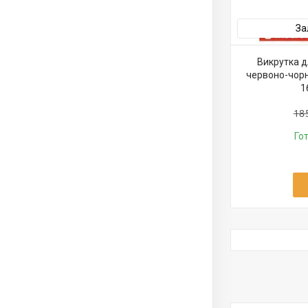
За
Викрутка д
червоно-чорн
1
18
Го