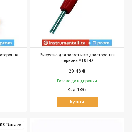
остороння
Викрутка для золотників двостороння
червона VT01-D
29,48 ₴
Готово до відправки
1895
Купити
20%