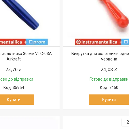
я золотника 30 мм VTC-03A
Викрутка для золотників одн
Airkraft
червона
23,76 ₴
24,08 ₴
тово до відправки
Готово до відправки
35954
7450
Купити
Купити
–