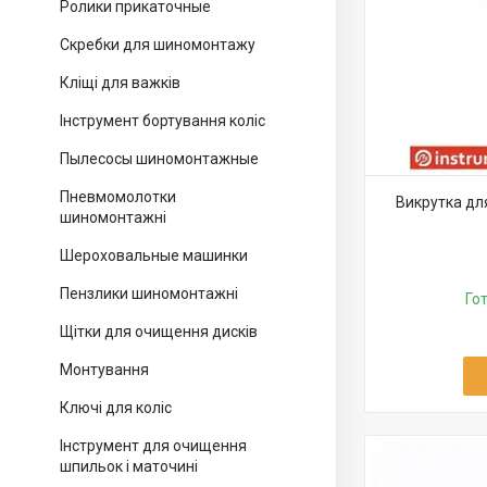
Ролики прикаточные
Скребки для шиномонтажу
Кліщі для важків
Інструмент бортування коліс
Пылесосы шиномонтажные
Пневмомолотки
Викрутка дл
шиномонтажні
Шероховальные машинки
Пензлики шиномонтажні
Го
Щітки для очищення дисків
Монтування
Ключі для коліс
Інструмент для очищення
шпильок і маточині