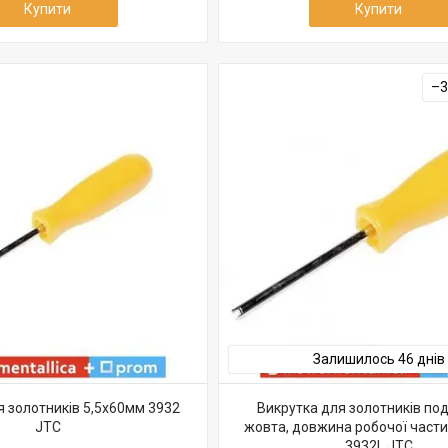
Купити
Купити
–
Залишилось 46 днів
я золотників 5,5х60мм 3932
Викрутка для золотників п
JTC
жовта, довжина робочої части
3932L JTC