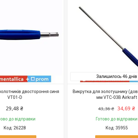
Залишилось 46 днів
золотників двостороння синя
Викрутка для золотушнику (до
VT01-D
мм VTC-03B Airkraft
29,48 ₴
34,69 ₴
43,36 ₴
тово до відправки
Готово до відправки
26228
35955