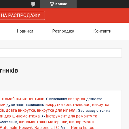
Кошик
 НА РАСПРОДАЖУ
Новинки
Розпродаж
Контакти
тників
автомобільних вентилів
викруток
. Є виконання
дозволяє
ами
викрутка золотниковая
викрутка
дуже часто називають:
,
ів
довга викрутка
викрутка для ніпеля
,
,
. Застосовуються на
али для шиномонтажа
інструмент для ремонту та
, як
шиномонтажні матеріали
шиноремонтні
томагазинів,
,
Auto able
Rossvik
Baolong
JTC
Rema tip top
,
,
,
, Force,
.