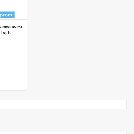
бмежувачем
Toptul