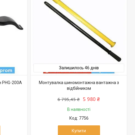
Залишилось 46 днів
н PHG-200A
Монтувалка шиномонтажна вантажна з
відбійником
5 980 ₴
6 795,45 ₴
В наявності
7756
Купити