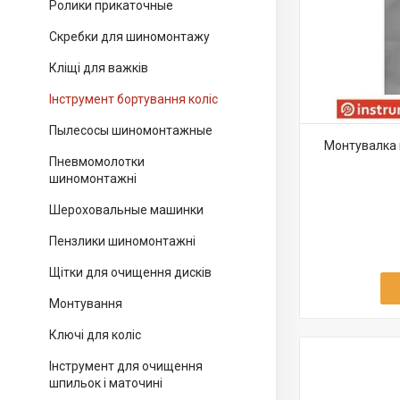
Ролики прикаточные
Скребки для шиномонтажу
Кліщі для важків
Інструмент бортування коліс
Пылесосы шиномонтажные
Монтувалка
Пневмомолотки
шиномонтажні
Шероховальные машинки
Пензлики шиномонтажні
Щітки для очищення дисків
Монтування
Ключі для коліс
Інструмент для очищення
шпильок і маточині