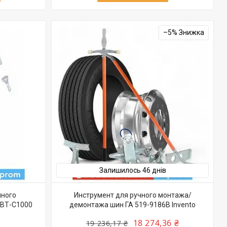
–5%
Залишилось 46 днів
чного
Инструмент для ручного монтажа/
 ВТ-С1000
демонтажа шин ГА 519-9186B Invento
18 274,36 ₴
19 236,17 ₴