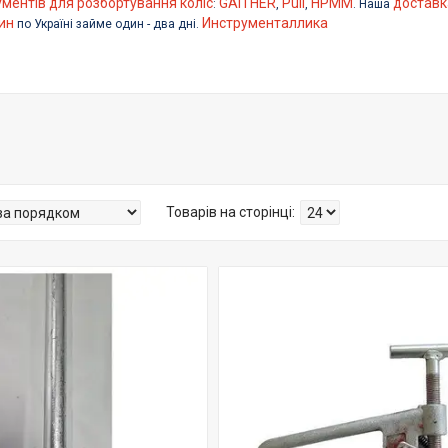
ументів для розбортування коліс
GAITHER
Puli
HPMM
доставк
:
,
,
. Наша
ин
Инструменталлика
по Україні займе один - два дні.