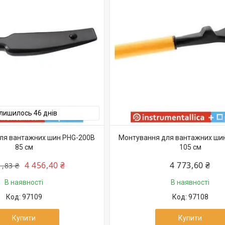
лишилось 46 днів
ля вантажних шин PHG-200B
Монтування для вантажних ши
85 см
105 см
4 456,40 ₴
4 773,60 ₴
1,83 ₴
В наявності
В наявності
97109
97108
Купити
Купити