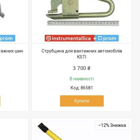
тажних шин
Струбцина для вантажних автомобілів
KSTI
3 700 ₴
В наявності
86581
Купити
–12%