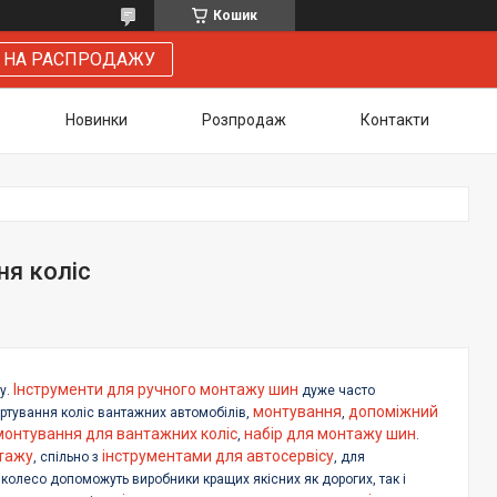
Кошик
 НА РАСПРОДАЖУ
Новинки
Розпродаж
Контакти
ня коліс
Інструменти для ручного монтажу шин
у.
дуже часто
монтування
допоміжний
ртування коліс вантажних автомобілів,
,
монтування для вантажних коліс
набір для монтажу шин
,
.
тажу
інструментами для автосервісу
, спільно з
, для
и колесо допоможуть виробники кращих якісних як дорогих, так і