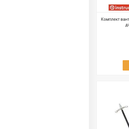
Комплект вант
д