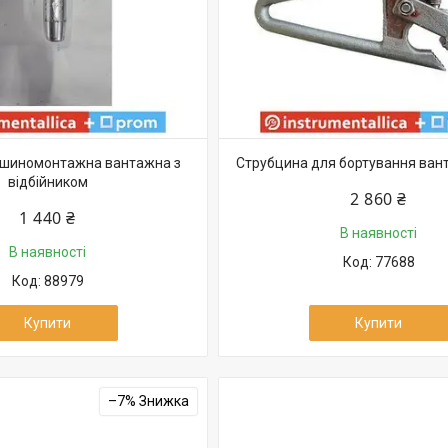
 шиномонтажна вантажна з
Струбцина для бортування ван
відбійником
2 860 ₴
1 440 ₴
В наявності
В наявності
77688
88979
Купити
Купити
–7%