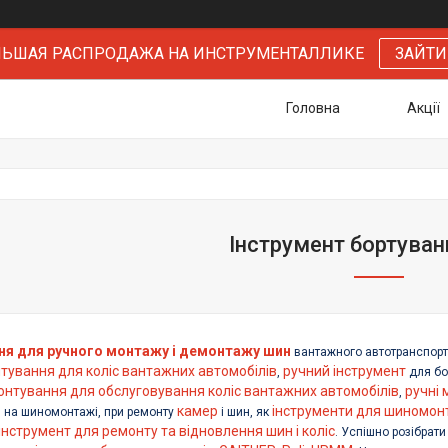
БОЛЬШАЯ РАСПРОДАЖА НА ИНСТРУМЕНТАЛЛИКЕ
ЗАЙТИ
Головна
Акції
Інструмент бортуван
ня для ручного монтажу і демонтажу шин
вантажного автотранспорт
тування для коліс вантажних автомобілів
ручний інструмент
,
для бо
онтування для обслуговування коліс вантажних автомобілів
ручні 
,
камер
інструменти для шиномон
 на шиномонтажі, при ремонту
і шин, як
інструмент для ремонту та відновлення шин і коліс
. Успішно розібрат