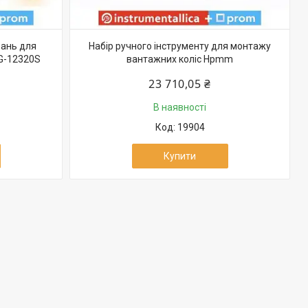
ань для
Набір ручного інструменту для монтажу
G-12320S
вантажних коліс Hpmm
23 710,05 ₴
В наявності
19904
Купити