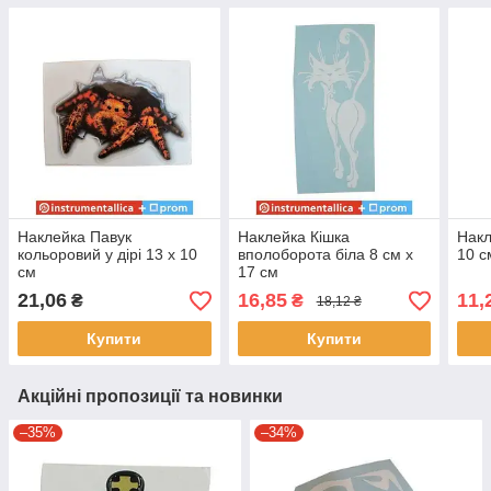
Наклейка Павук
Наклейка Кішка
Накл
кольоровий у дірі 13 х 10
вполоборота біла 8 см х
10 с
см
17 см
21,06
16,85
11,
₴
₴
18,12 ₴
Купити
Купити
Акційні пропозиції та новинки
–35%
–34%