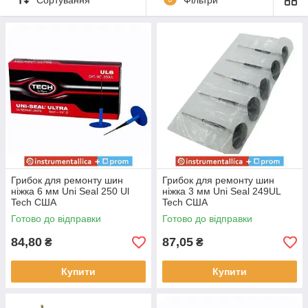
проколу, захищаючи каркас шини від попадання вологи
і попереджаючи передчасне руйнування від корозії.
Запобігає проникненню води, бруду і сторонніх тіл,
що може привести до передчасного руйнування
каркаса і брекерного шару.
Для кращого скріплення грибка з покришкою
рекомендується використовувати
клей
.
Грибки дуже часто називають:
гриб, гриби ремонтні,
грибки ремонтні для покришок, грибок для ремонту
шин, Uni Seal, Minicombi, radial seal, ремонтний
матеріал для шин, матеріал для ремонту шин
.
Застосовується для шиномонтажу, для ремонту
Грибок для ремонту шин
Грибок для ремонту шин
покришок, як
витратні матеріали для шиномонтажа
,
ніжка 6 мм Uni Seal 250 Ul
ніжка 3 мм Uni Seal 249UL
Tech США
Tech США
спільно з інструментами для автосервісу,
шиномонтажні
матеріали, шиноремонтні матеріали
.
Готово до відправки
Готово до відправки
84,80
87,05
₴
₴
Купити
Купити