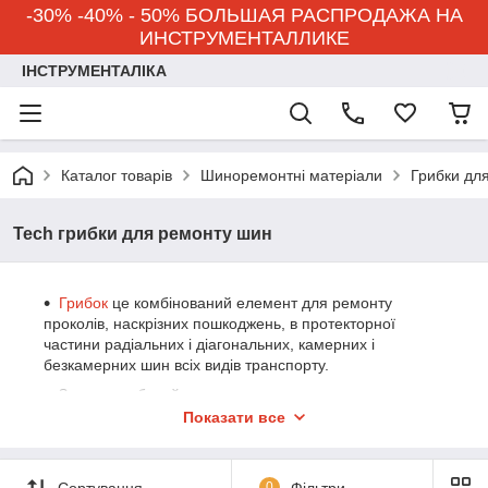
-30% -40% - 50% БОЛЬШАЯ РАСПРОДАЖА НА
ИНСТРУМЕНТАЛЛИКЕ
ІНСТРУМЕНТАЛІКА
Каталог товарів
Шиноремонтні матеріали
Грибки дл
Tech грибки для ремонту шин
Грибок
це комбінований елемент для ремонту
проколів, наскрізних пошкоджень, в протекторної
частини радіальних і діагональних, камерних і
безкамерних шин всіх видів транспорту.
За один робочий процес виконується ремонт
внутрішньої поверхні шини і каналу пошкодження.
Показати все
Ремонт
грибками
є найбільш надійним і
технологічним, оскільки одночасно з накладанням
латки зсередини покришки
ніжка грибка
заповнює канал
Сортування
0
Фільтри