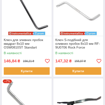
Ключ для зливних пробок
Ключ S-подібний для
квадрат 8x10 мм
оливних пробок 8х10 мм RF-
OSW0810ST Standart
9U0706 Rock Force
В наявності
В наявності
146,84
147,32
₴
₴
156,21 ₴
155,07 ₴
Купити
Купити
–7%