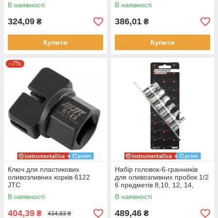
В наявності
В наявності
324,09
386,01
₴
₴
Купити
Купити
–7%
Ключ для пластикових
Набір головок-6-гранників
оливозливних корків 6122
для оливозливних пробок 1/2
JTC
6 предметів 8,10, 12, 14,
17,19 на планці F-4063
В наявності
В наявності
Forsage
404,39
489,46
₴
₴
434,83 ₴