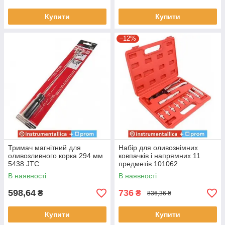
Купити
Купити
–12%
Тримач магнітний для
Набір для оливознімних
оливозливного корка 294 мм
ковпачків і напрямних 11
5438 JTC
предметів 101062
Shiningberg
В наявності
В наявності
598,64
736
₴
₴
836,36 ₴
Купити
Купити