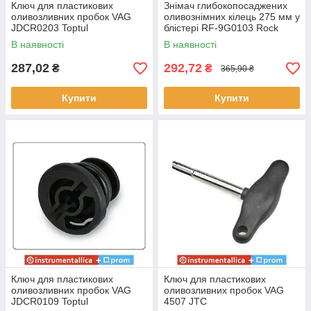
Ключ для пластикових
Знімач глибокопосаджених
оливозливних пробок VAG
оливознімних кілець 275 мм у
JDCR0203 Toptul
блістері RF-9G0103 Rock
Force
В наявності
В наявності
287,02
292,72
₴
₴
365,90 ₴
Купити
Купити
Ключ для пластикових
Ключ для пластикових
оливозливних пробок VAG
оливозливних пробок VAG
JDCR0109 Toptul
4507 JTC