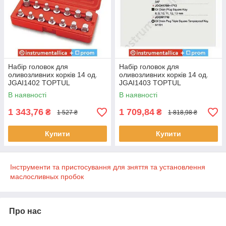
Набір головок для
Набір головок для
оливозливних корків 14 од.
оливозливних корків 14 од.
JGAI1402 TOPTUL
JGAI1403 TOPTUL
В наявності
В наявності
1 343,76
1 709,84
₴
₴
1 527 ₴
1 818,98 ₴
Купити
Купити
Інструменти та пристосування для зняття та установлення
маслосливных пробок
Про нас