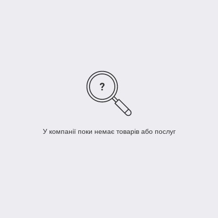
перекидні, викрутки ізольовані
.
Отвертки
применяются
: на шиномонтаже, при ремонте
грузовых и легковых шин, на автосервисе, на СТО, совместно
с оборудованием для автосервиса, как товар для
автомагазинов, как инструмент для автолюбителей и
автовладельцев.
У компанії поки немає товарів або послуг