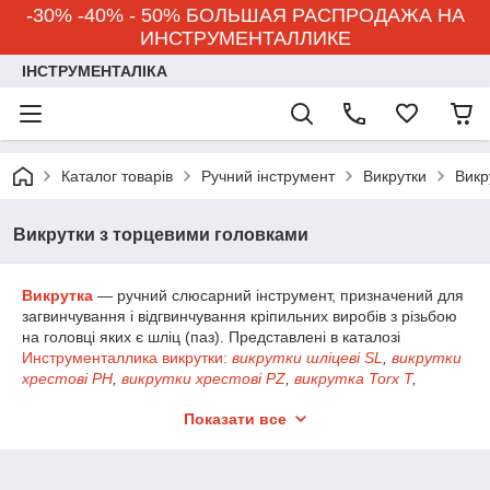
-30% -40% - 50% БОЛЬШАЯ РАСПРОДАЖА НА
ИНСТРУМЕНТАЛЛИКЕ
ІНСТРУМЕНТАЛІКА
Каталог товарів
Ручний інструмент
Викрутки
Викр
Викрутки з торцевими головками
Викрутка
— ручний слюсарний інструмент, призначений для
загвинчування і відгвинчування кріпильних виробів з різьбою
на головці яких є шліц (паз). Представлені в каталозі
Инструменталлика
викрутки:
викрутки шліцеві SL
,
викрутки
хрестові PH
,
викрутки хрестові PZ
,
викрутка Torx T
,
викрутки SQ (квадрат)
,
викрутки з торцевими головками
,
Показати все
викрутки ударні
,
викрутки перекидні
,
викрутки ізольовані
.
Викрутки називають
:
шліцьові SL, хрестові PH, хрестові
PZ, Torx T, SQ (квадрат), з торцевими головками, ударні,