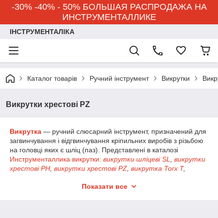
-30% -40% - 50% БОЛЬШАЯ РАСПРОДАЖА НА
ИНСТРУМЕНТАЛЛИКЕ
ІНСТРУМЕНТАЛІКА
Каталог товарів
Ручний інструмент
Викрутки
Викр
Викрутки хрестові PZ
Викрутка
— ручний слюсарний інструмент, призначений для
загвинчування і відгвинчування кріпильних виробів з різьбою
на головці яких є шліц (паз). Представлені в каталозі
Инструменталлика
викрутки:
викрутки шліцеві SL
,
викрутки
хрестові PH
,
викрутки хрестові PZ
,
викрутка Torx T
,
викрутки SQ (квадрат)
,
викрутки з торцевими головками
,
Показати все
викрутки ударні
,
викрутки перекидні
,
викрутки ізольовані
.
Викрутки називають
:
шліцьові SL, хрестові PH, хрестові
PZ, Torx T, SQ (квадрат), з торцевими головками, ударні,