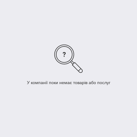
перекидні, викрутки ізольовані
.
Викрутки
застосовуються
: на шиномонтажі, при ремонті
вантажних і легкових шин, на автосервісі, на СТО, спільно з
обладнанням для автосервісу, як товар для автомагазинів, як
інструмент для автолюбителів та автовласників.
У компанії поки немає товарів або послуг