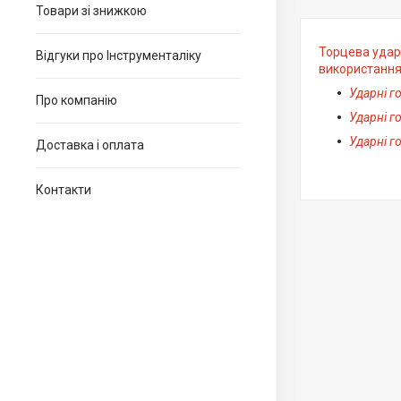
Товари зі знижкою
Торцева удар
Відгуки про Інструменталіку
використання
Ударні г
Про компанію
Ударні г
Ударні г
Доставка і оплата
Контакти