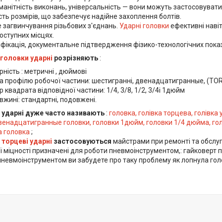
манітність виконань, універсальність — вони можуть застосовуват
сть розмірів, що забезпечує надійне захоплення болтів.
е загвинчування різьбових з'єднань.
Ударні головки
ефективні навіт
ступних місцях.
фікація, документальне підтвердження фізико-технологічних показ
 головки ударні
розрізняють
:
рність : метричні , дюймові
 профілю робочої частини: шестигранні, двенадцатигранные, (TORX
р квадрата відповідної частини: 1/4, 3/8, 1/2, 3/4і 1дюйм
вжині: стандартні, подовжені.
 ударні дуже часто називають
:
головка, голівка торцева, голівка
венадцатигранные головки, головки 1дюйм, головки 1/4 дюйма, гол
 головка
;
 торцеві ударні
застосовуються
майстрами при ремонті та обслуго
 міцності призначені для роботи пневмоінструментом,: гайковерт
пневмоінструментом ви забудете про таку проблему як лопнула голов