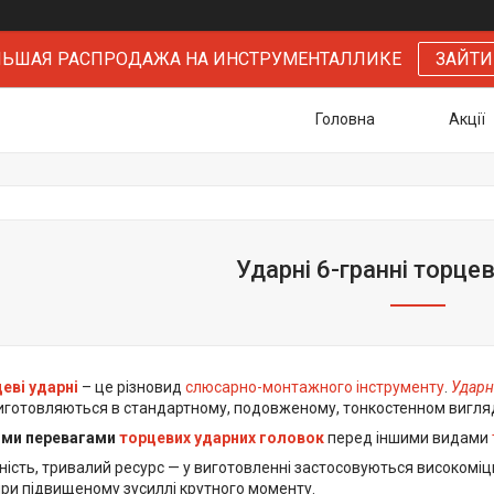
БОЛЬШАЯ РАСПРОДАЖА НА ИНСТРУМЕНТАЛЛИКЕ
ЗАЙТИ
Головна
Акції
Ударні 6-гранні торце
еві ударні
– це різновид
слюсарно-монтажного інструменту
.
Ударн
иготовляються в стандартному, подовженому, тонкостенном вигляд
ими перевагами
торцевих ударних головок
перед іншими видами
ність, тривалий ресурс — у виготовленні застосовуються високоміц
при підвищеному зусиллі крутного моменту.