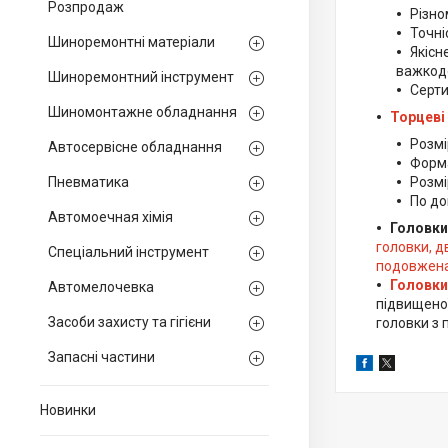
Розпродаж
Різно
Точні
Шиноремонтні матеріали
Якісн
важкодо
Шиноремонтний інструмент
Серти
Шиномонтажне обладнання
Торцеві
Розмі
Автосервісне обладнання
Форма
Пневматика
Розмі
По до
Автомоечная хімія
Головки
головки, д
Спеціальний інструмент
подовжена
Головки
Автомелочевка
підвищеної
Засоби захисту та гігієни
головки з 
Запасні частини
Новинки