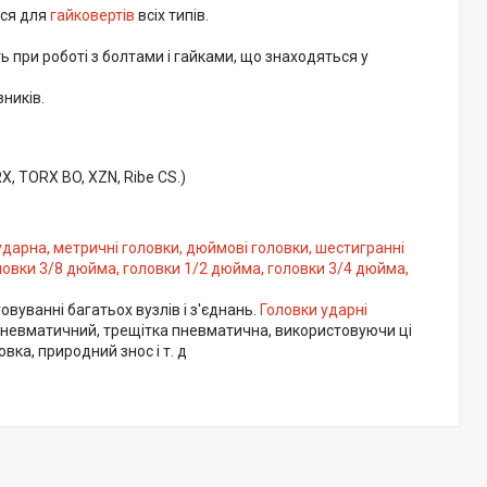
ися для
гайковертів
всіх типів.
ь при роботі з болтами і гайками, що знаходяться у
ників.
, TORX BO, XZN, Ribe CS.)
 ударна, метричні головки, дюймові головки, шестигранні
овки 3/8 дюйма, головки 1/2 дюйма, головки 3/4 дюйма,
вуванні багатьох вузлів і з'єднань.
Головки ударні
 пневматичний, трещітка пневматична, використовуючи ці
ка, природний знос і т. д