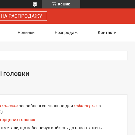
Кошик
 НА РАСПРОДАЖУ
Новинки
Розпродаж
Контакти
ві головки
і головки
розроблені спеціально для
гайковертів
, є
і.
торцевих головок
:
ні метали, що забезпечує стійкість до навантажень