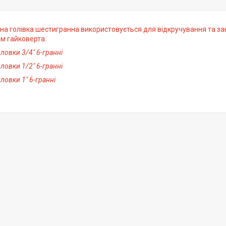
на голівка шестигранна використовується для відкручування та зак
м гайковерта.
оловки 3/4" 6-гранні
оловки 1/2" 6-гранні
оловки 1" 6-гранні