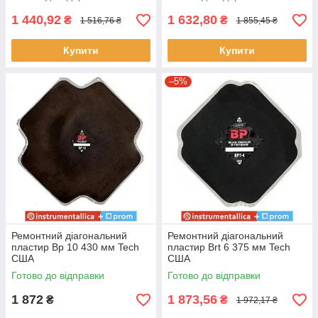
1 440,92
1 632,80
₴
₴
1 516,76 ₴
1 855,45 ₴
Купити
Купити
–5%
Ремонтний діагональний
Ремонтний діагональний
пластир Вр 10 430 мм Tech
пластир Вrt 6 375 мм Tech
США
США
Готово до відправки
Готово до відправки
1 872
1 873,56
₴
₴
1 972,17 ₴