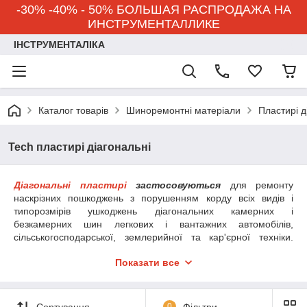
-30% -40% - 50% БОЛЬШАЯ РАСПРОДАЖА НА
ИНСТРУМЕНТАЛЛИКЕ
ІНСТРУМЕНТАЛІКА
Каталог товарів
Шиноремонтні матеріали
Пластирі д
Tech пластирі діагональні
Діагональні пластирі
застосовуються
для ремонту
наскрізних пошкоджень з порушенням корду всіх видів і
типорозмірів ушкоджень діагональних камерних і
безкамерних шин легкових і вантажних автомобілів,
сільськогосподарської, землерийної та кар'єрної техніки.
Спеціально підібрані шари корду рівномірно розподіляють
Показати все
навантаження по краях
пластиру
, забезпечуючи його
еластичність і міцність. Між кордової частиною і адгезивним
шаром знаходиться спеціальний амортизуючий шар,
розподіляє зусилля при вигині і створює покращений
Сортування
0
Фільтри