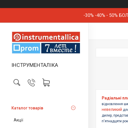
-30% -40% - 50% 
ІНСТРУМЕНТАЛІКА
Радіальні пл
відновлення ши
Каталог товарів
невеликий
для
дилер, предста
Акції
п'ятнадцяти рок