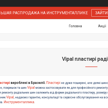
БОЛЬШАЯ РАСПРОДАЖА НА ИНСТРУМЕНТАЛЛИКЕ
ЗАЙТИ
Головна
Акції
Vipal пластирі рад
астирі
вироблені в Бразилії.
Пластирі
не дуже поширені, але деякі шино
Vipal
н, покришок та шин
можна застосовувати як для професійного ремонту 
 ремонту радіальних шин залежить від форми радіального пластиру, розміру п
Vipal
вник
, надаємо гарантію, консультації та сервісне обслуговування на в
Инструменталлика
ів.
.