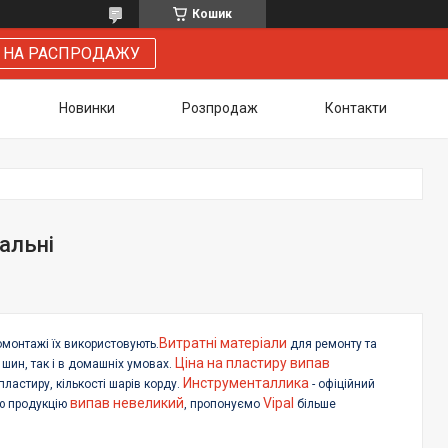
Кошик
 НА РАСПРОДАЖУ
Новинки
Розпродаж
Контакти
іальні
Витратні матеріали
монтажі їх використовують.
для ремонту та
Ціна на пластиру випав
шин, так і в домашніх умовах.
Инструменталлика
ластиру, кількості шарів корду.
- офіційний
випав невеликий
Vipal
сю продукцію
, пропонуємо
більше