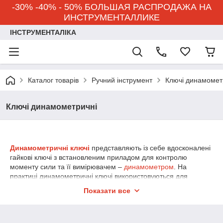
-30% -40% - 50% БОЛЬШАЯ РАСПРОДАЖА НА
ИНСТРУМЕНТАЛЛИКЕ
ІНСТРУМЕНТАЛІКА
Каталог товарів
Ручний інструмент
Ключі динамомет
Ключі динамометричні
Динамометричні ключі
представляють із себе вдосконалені
гайкові ключі з встановленим приладом для контролю
моменту сили та її вимірювачем –
динамометром
. На
практиці динамометричні ключі використовуються для
затягування сполук з різьбленням, з точно заданим
Показати все
моментом.
Типи
динамометричних ключів
. Спочатку потрібно точно
зрозуміти, якого типу динамометричний ключ вам