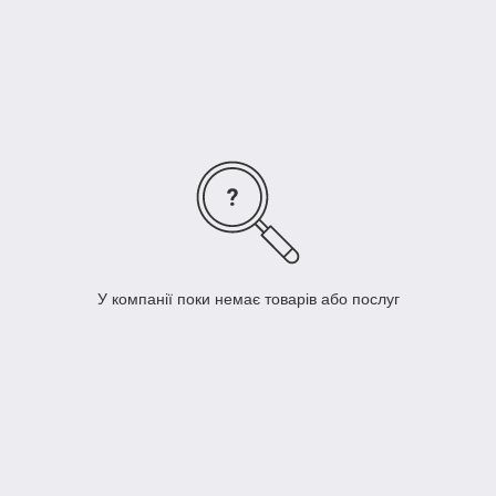
электрическим аналогом. Они позволяют работать в тяжелых
условиях. Кроме того, пневматические виброшлифмашины
неприхотливы к воздействию внешних факторов. Так,
пневматическую вибрационную шлифовальную машину
можно использовать там, где правилами техники
безопасности запрещается применять электрическое
оборудование, в частности, в автосервисах. А за счет
отсутствия тяжелого электрического двигателя вибрационная
пневмошлифмашина имеет меньший вес, чем аналогичная
электрическая шлифовальная машина.
У компанії поки немає товарів або послуг