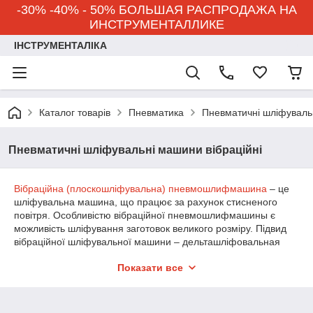
-30% -40% - 50% БОЛЬШАЯ РАСПРОДАЖА НА
ИНСТРУМЕНТАЛЛИКЕ
ІНСТРУМЕНТАЛІКА
Каталог товарів
Пневматика
Пневматичні шліфувальн
Пневматичні шліфувальні машини вібраційні
Вібраційна (плоскошліфувальна) пневмошлифмашина
– це
шліфувальна машина, що працює за рахунок стисненого
повітря. Особливістю вібраційної пневмошлифмашины є
можливість шліфування заготовок великого розміру. Підвид
вібраційної шліфувальної машини – дельташліфовальная
машина – має робочу поверхню трикутної форми.
Показати все
Вібраційна пневматична шліфувальна машина
является
более производительной и долговечной, по сравнению с