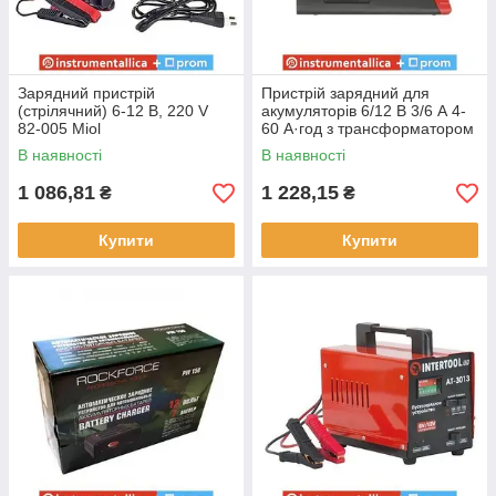
Зарядний пристрій
Пристрій зарядний для
(стрілячний) 6-12 В, 220 V
акумуляторів 6/12 В 3/6 А 4-
82-005 Miol
60 А·год з трансформатором
AT-3033 Intertool
В наявності
В наявності
1 086,81
1 228,15
₴
₴
Купити
Купити