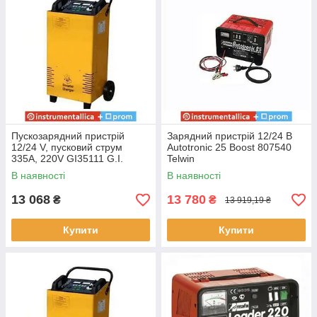
Пускозарядний пристрій
Зарядний пристрій 12/24 В
12/24 V, пусковий струм
Autotronic 25 Boost 807540
335A, 220V GI35111 G.I.
Telwin
KRAFT
В наявності
В наявності
13 068
13 780
₴
₴
13 919,19 ₴
Купити
Купити