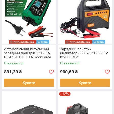
Автомобільний імпульсний
Зарядний пристрій
зарядний пристрій 12 В 6 А
(індикаторний) 6-12 В, 220 V
RF-RJ-C120501A RockForce
82-000 Miol
В наявності
В наявності
891,39
960,69
₴
₴
Купити
Купити
–12%