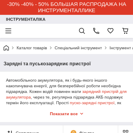
-30% -40% - 50% БОЛЬШАЯ РАСПРОДАЖА НА
ИНСТРУМЕНТАЛЛИКЕ
ІНСТРУМЕНТАЛІКА
Каталог товарів
Спеціальний інструмент
Інструмент 
Зарядні та пуськозарядниє пристрої
Автомобільного акумулятора, як і будь-якого іншого
накопичувача енергії, для безперебійної роботи необхідна
підзарядка. Кожен водій повинен мати
зарядний пристрій для
акумулятора
, через те, регулярна підзарядка АКБ подовжує
термін його експлуатації. Прості
пуско-зарядні пристрої
, як
правило, мають один зарядний напруга, і зазвичай
Показати все
призначені для легкових автомобілів і вантажівок, що
працюють з напругою 12 Ст. Більш просунуті моделі можуть
також обслуговувати мотоцикли (робоча напруга 6 В) і/або
певні вантажні автомобілі (напруга бортмережі 24 В). Слід
Сортування
0
Фільтри