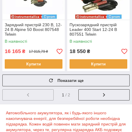
Зарядний пристрій 230 В, 12-
Пускозарядний пристрій
24 В Alpine 50 Boost 807548
Leader 400 Start 12-24 В
Telwin
807551 Telwin
В наявності
В наявності
16 165
18 550
₴
₴
17 015,79 ₴
Купити
Купити
Показати ще
1
/ 2
Автомобільного акумулятора, як і будь-якого іншого
накопичувача енергії, для безперебійної роботи необхідна
підзарядка. Кожен водій повинен мати зарядний пристрій для
акумулятора, через те, регулярна підзарядка АКБ подовжує