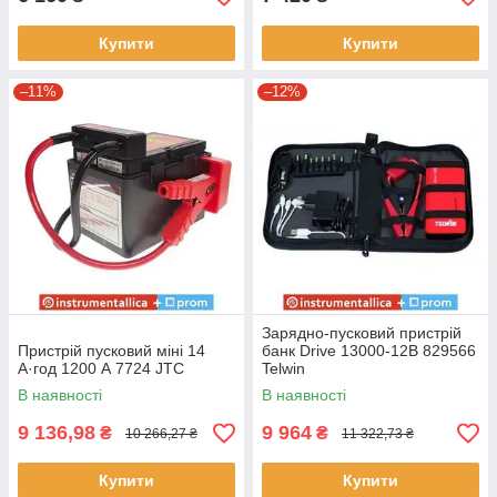
Купити
Купити
–11%
–12%
Зарядно-пусковий пристрій
Пристрій пусковий міні 14
банк Drive 13000-12В 829566
А·год 1200 А 7724 JTC
Telwin
В наявності
В наявності
9 136,98
9 964
₴
₴
10 266,27 ₴
11 322,73 ₴
Купити
Купити