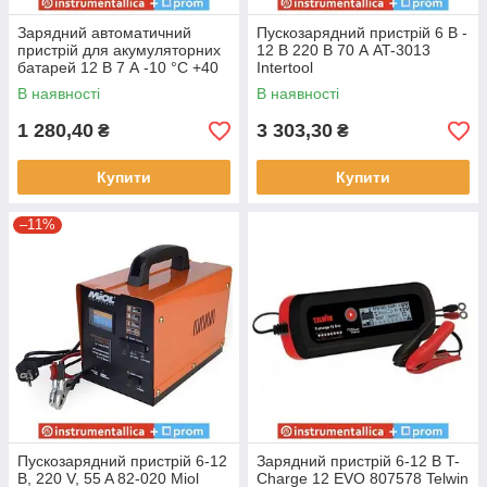
Зарядний автоматичний
Пускозарядний пристрій 6 В -
пристрій для акумуляторних
12 В 220 В 70 А AT-3013
батарей 12 В 7 А -10 °C +40
Intertool
°C RF-PW150 Rock Force
В наявності
В наявності
1 280,40
3 303,30
₴
₴
Купити
Купити
–11%
Пускозарядний пристрій 6-12
Зарядний пристрій 6-12 В T-
В, 220 V, 55 A 82-020 Miol
Charge 12 EVO 807578 Telwin