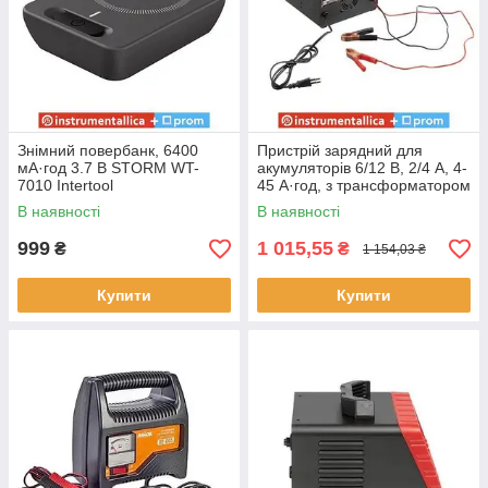
Знімний повербанк, 6400
Пристрій зарядний для
мА·год 3.7 В STORM WT-
акумуляторів 6/12 В, 2/4 А, 4-
7010 Intertool
45 А·год, з трансформатором
AT-3032 Intertool
В наявності
В наявності
999
1 015,55
₴
₴
1 154,03 ₴
Купити
Купити