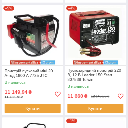
–5%
–4%
Пускозарядний пристрій 220
Пристрій пусковий міні 20
В, 12 В Leader 150 Start
А·год 1800 А 7725 JTC
807538 Telwin
В наявності
В наявності
11 149,94
₴
11 660
₴
12 145,83 ₴
11 736,78 ₴
Купити
Купити
–1%