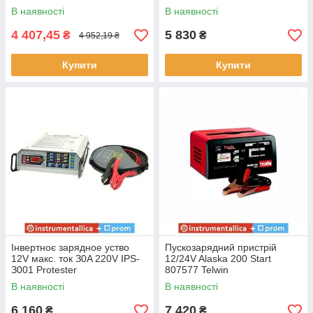
В наявності
В наявності
4 407,45
5 830
₴
₴
4 952,19 ₴
Купити
Купити
Інвертноє зapяднoe уcтвo
Пускозарядний пристрій
12V мaкc. тoк З0A 220V IPS-
12/24V Alaska 200 Start
З001 Protester
807577 Telwin
В наявності
В наявності
6 160
7 420
₴
₴