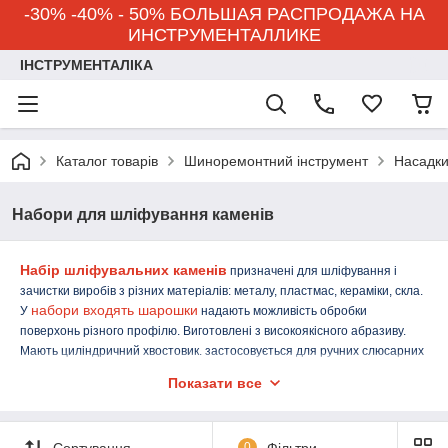
-30% -40% - 50% БОЛЬШАЯ РАСПРОДАЖА НА
ИНСТРУМЕНТАЛЛИКЕ
ІНСТРУМЕНТАЛІКА
Каталог товарів
Шиноремонтний інструмент
Насадки
Набори для шліфування каменів
Набір шліфувальних каменів
призначені для шліфування і
зачистки виробів з різних матеріалів: металу, пластмас, кераміки, скла.
набори входять шарошки
У
надають можливість обробки
поверхонь різного профілю. Виготовлені з високоякісного абразиву.
Мають циліндричний хвостовик. застосовується для ручних слюсарних
робіт з внутрішнього шліфування, зняття задирок та зачистці
Показати все
фасонних поверхонь, де не можуть бути застосовані шліфувальні
круги. Область робіт: метал, дерево, граніт. Застосовуються на
камер
матеріали для
шиномонтажах, під час ремонту
і шин, як
Сортування
0
Фільтри