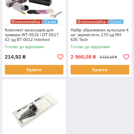
Комплект аксесуарів для
Набір абразивних кульошок 4
гравера WT-0516 і DT-0517
шт. зернистість 170 од RH
42 од BT-0012 Intertool
635 Tech
Готово до відправки
Готово до відправки
214,92
2 966,08
₴
₴
3 122,19 ₴
Купити
Купити